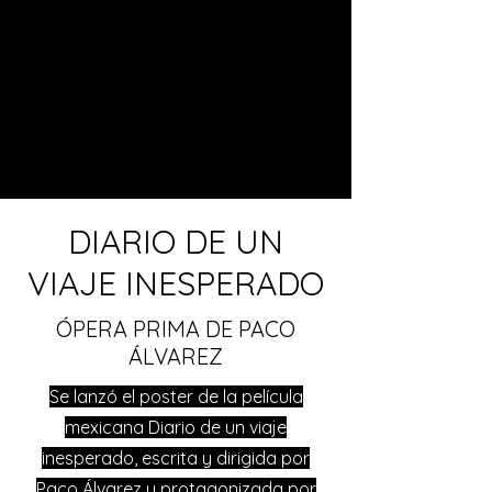
PACO ÁLVAREZ
DIRECTOR - WRITER - PRODUCER
DIARIO DE UN
VIAJE INESPERADO
ÓPERA PRIMA DE PACO
ÁLVAREZ
Se lanzó el poster de la película
mexicana Diario de un viaje
inesperado, escrita y dirigida por
Paco Álvarez y protagonizada por